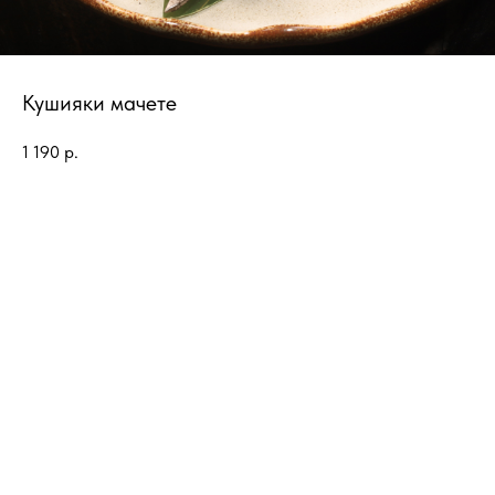
Кушияки мачете
1 190
р.