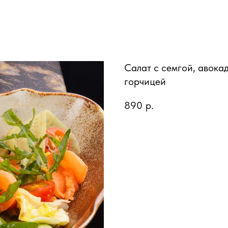
Салат с семгой, авока
горчицей
890
р.