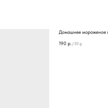
Домашнее мороженое 
190
р.
/
50 g