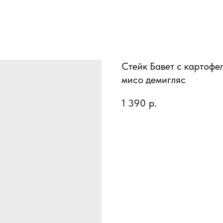
Стейк Бавет с картофе
мисо демигляс
1 390
р.